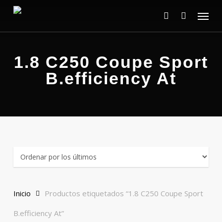
Skip
Menu
to
main
search
content
1.8 C250 Coupe Sport
B.efficiency At
Inicio
Productos etiquetados “1.8 C250 Coupe Sport
B.efficiency At”