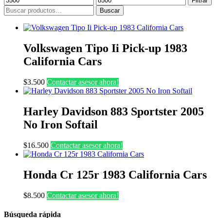
Filtrar
mínimo
máximo
Buscar
Buscar
por:
Volkswagen Tipo Ii Pick-up 1983
California Cars
$
3.500
Contactar asesor ahora!
Harley Davidson 883 Sportster 2005
No Iron Softail
$
16.500
Contactar asesor ahora!
Honda Cr 125r 1983 California Cars
$
8.500
Contactar asesor ahora!
Búsqueda rápida