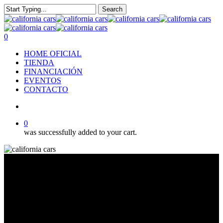
Skip
Search
to
Close
main
Search
content
search
0
Menu
HOME OFICIAL
TIENDA
FINANCIACIÓN
EVENTOS
CONTACTO
search
0
was successfully added to your cart.
1111 km