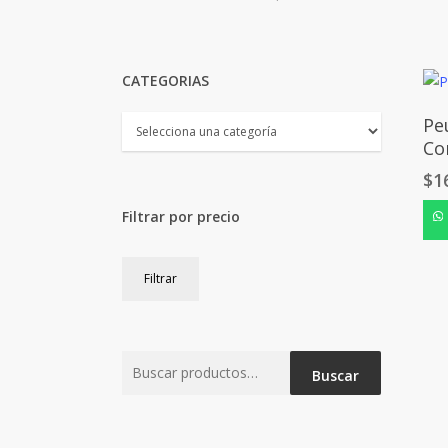
CATEGORIAS
Pe
Co
$
1
Filtrar por precio
Precio
Precio
Filtrar
mínimo
máximo
Buscar
Buscar
por: