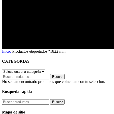
1822 mm
Inicio
Productos etiquetados “1822 mm”
CATEGORIAS
Buscar
Buscar
por:
No se han encontrado productos que coincidan con tu selección.
Búsqueda rápida
Buscar
Buscar
por:
Mapa de sitio