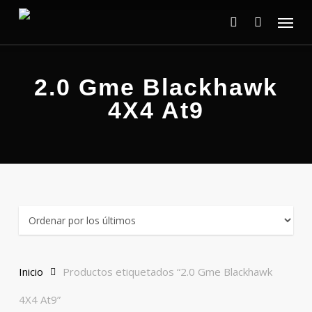
Skip
Menu
to
main
search
content
2.0 Gme Blackhawk
4X4 At9
Inicio
Productos etiquetados “2.0 Gme Blackhawk
4X4 At9”