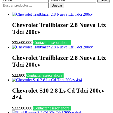
Filtrar
mínimo
máximo
Buscar
Buscar
por:
Chevrolet Trailblazer 2.8 Nueva Ltz
Tdci 200cv
$
35.600.000
Contactar asesor ahora!
Chevrolet Trailblazer 2.8 Nueva Ltz
Tdci 200cv
$
22.800
Contactar asesor ahora!
Chevrolet S10 2.8 Ls Cd Tdci 200cv
4×4
$
33.500.000
Contactar asesor ahora!