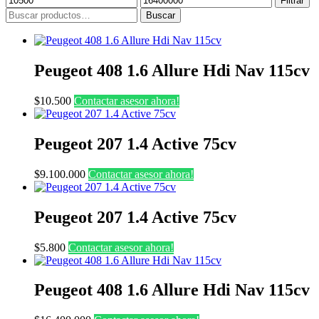
Filtrar
mínimo
máximo
Buscar
Buscar
por:
Peugeot 408 1.6 Allure Hdi Nav 115cv
$
10.500
Contactar asesor ahora!
Peugeot 207 1.4 Active 75cv
$
9.100.000
Contactar asesor ahora!
Peugeot 207 1.4 Active 75cv
$
5.800
Contactar asesor ahora!
Peugeot 408 1.6 Allure Hdi Nav 115cv