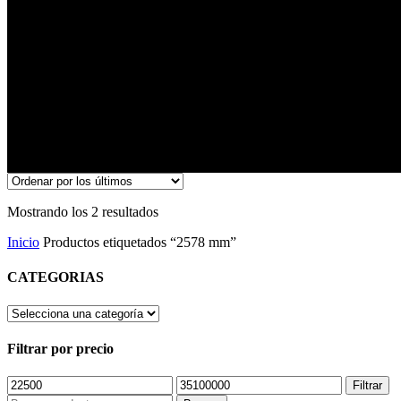
2578 mm
Ordenado
Mostrando los 2 resultados
por
Inicio
Productos etiquetados “2578 mm”
los
últimos
CATEGORIAS
Filtrar por precio
Precio
Precio
Filtrar
mínimo
máximo