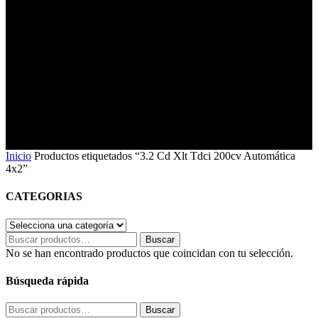
Automática 4x2
Inicio
Productos etiquetados “3.2 Cd Xlt Tdci 200cv Automática
4x2”
CATEGORIAS
Buscar
Buscar
por:
No se han encontrado productos que coincidan con tu selección.
Búsqueda rápida
Buscar
Buscar