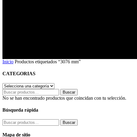
3076 mm
Inicio
Productos etiquetados “3076 mm”
CATEGORIAS
Buscar
Buscar
por:
No se han encontrado productos que coincidan con tu selección.
Búsqueda rápida
Buscar
Buscar
por:
Mapa de sitio