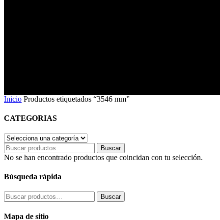
3546 mm
Inicio
Productos etiquetados “3546 mm”
CATEGORIAS
Buscar
Buscar
por:
No se han encontrado productos que coincidan con tu selección.
Búsqueda rápida
Buscar
Buscar
por:
Mapa de sitio