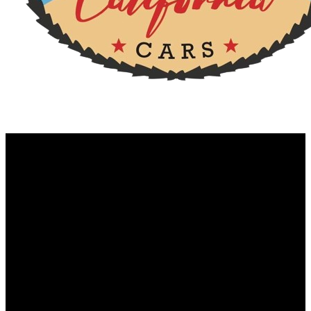
453jir