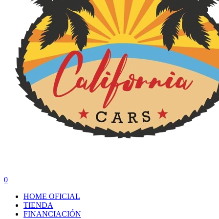
search
0
Menu
HOME OFICIAL
TIENDA
FINANCIACIÓN