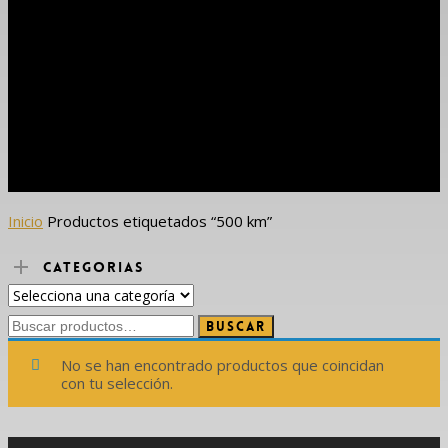
Inicio
Productos etiquetados “500 km”
CATEGORIAS
Buscar
Buscar
por:
No se han encontrado productos que coincidan
con tu selección.