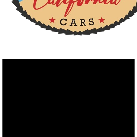
6 cilindros M TwinPower
Turbo (bi-turbo)