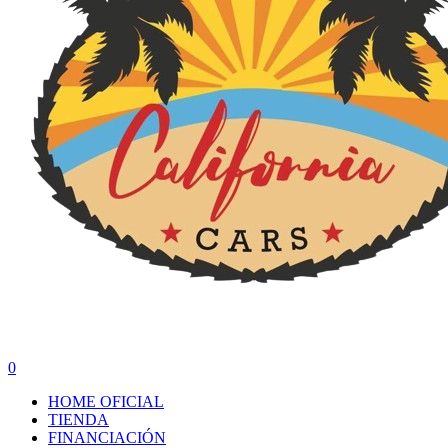
search
0
Menu
HOME OFICIAL
TIENDA
FINANCIACIÓN