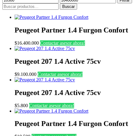
Filtrar
mínimo
máximo
Buscar
Buscar
por:
Peugeot Partner 1.4 Furgon Confort
$
16.400.000
Contactar asesor ahora!
Peugeot 207 1.4 Active 75cv
$
9.100.000
Contactar asesor ahora!
Peugeot 207 1.4 Active 75cv
$
5.800
Contactar asesor ahora!
Peugeot Partner 1.4 Furgon Confort