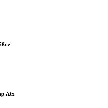
58cv
hp Atx