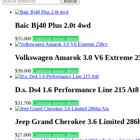
Buscar
Buscar
por:
Baic Bj40 Plus 2.0t 4wd
$
55.000
Contactar asesor ahora!
Volkswagen Amarok 3.0 V6 Extreme 2
$
39.000
Contactar asesor ahora!
D.s. Ds4 1.6 Performance Line 215 At8
$
31.700
Contactar asesor ahora!
Jeep Grand Cherokee 3.6 Limited 286
$
27.000
Contactar asesor ahora!