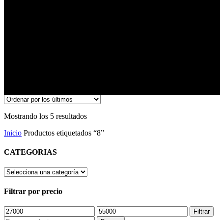
8
Ordenado
Mostrando los 5 resultados
por
Inicio
Productos etiquetados “8”
los
últimos
CATEGORIAS
Filtrar por precio
Precio
Precio
Filtrar
mínimo
máximo