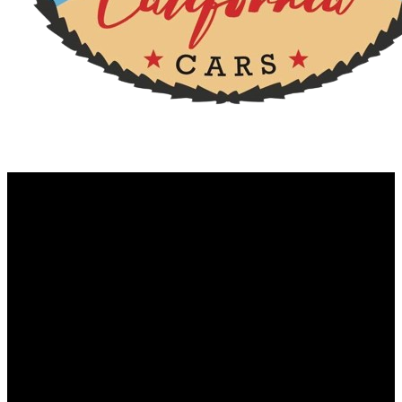
A35471