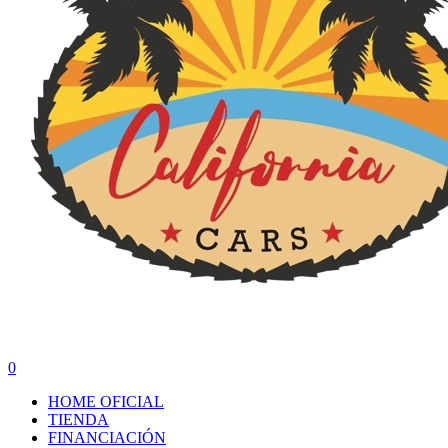
search
0
Menu
HOME OFICIAL
TIENDA
FINANCIACIÓN