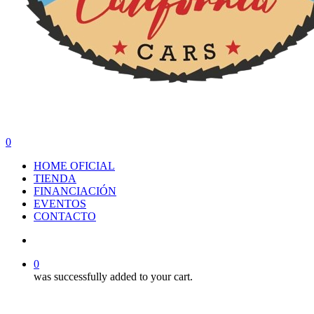
search
0
Menu
HOME OFICIAL
TIENDA
FINANCIACIÓN
EVENTOS
CONTACTO
search
0
was successfully added to your cart.