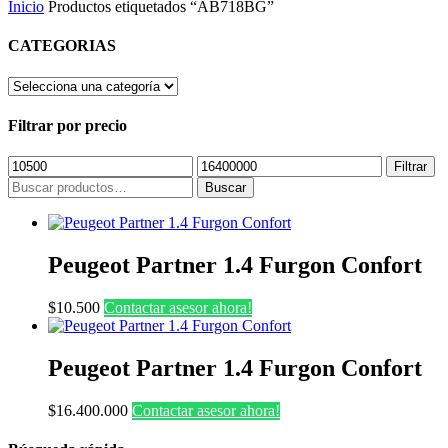
Inicio
Productos etiquetados “AB718BG”
los
últimos
CATEGORIAS
Filtrar por precio
Precio
Precio
Filtrar
mínimo
máximo
Buscar
Buscar
por:
Peugeot Partner 1.4 Furgon Confort
$
10.500
Contactar asesor ahora!
Peugeot Partner 1.4 Furgon Confort
$
16.400.000
Contactar asesor ahora!