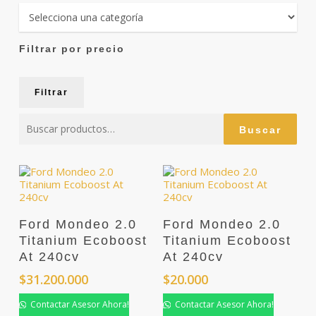
Filtrar por precio
Prec
Prec
Filtrar
mín
máx
Buscar
Buscar
por:
Ford Mondeo 2.0
Ford Mondeo 2.0
Titanium Ecoboost
Titanium Ecoboost
At 240cv
At 240cv
$
31.200.000
$
20.000
Contactar Asesor Ahora!
Contactar Asesor Ahora!