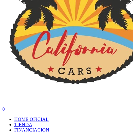
search
0
Menu
HOME OFICIAL
TIENDA
FINANCIACIÓN