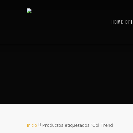
Skip
to
main
content
HOME OFI
Inicio
Productos etiquetados “Gol Trend”