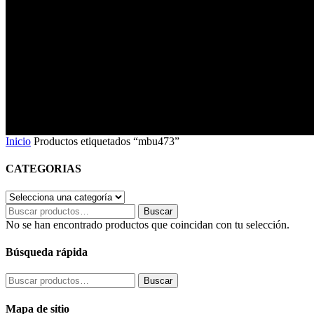
mbu473
Inicio
Productos etiquetados “mbu473”
CATEGORIAS
Buscar
Buscar
por:
No se han encontrado productos que coincidan con tu selección.
Búsqueda rápida
Buscar
Buscar
por:
Mapa de sitio