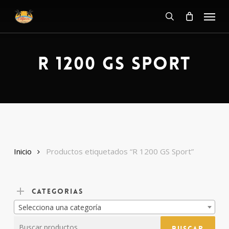
Skip
Menu
to
main
search
content
R
1200
GS
Sport
Inicio
Productos etiquetados “R 1200 GS Sport”
CATEGORIAS
Selecciona una categoría
Buscar
Buscar