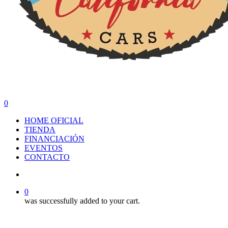
search
0
Menu
HOME OFICIAL
TIENDA
FINANCIACIÓN
EVENTOS
CONTACTO
search
0
was successfully added to your cart.