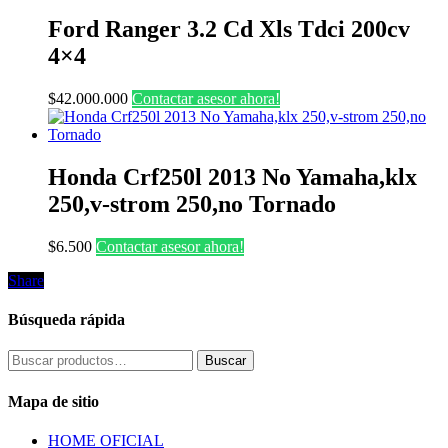
Ford Ranger 3.2 Cd Xls Tdci 200cv
4×4
$
42.000.000
Contactar asesor ahora!
Honda Crf250l 2013 No Yamaha,klx
250,v-strom 250,no Tornado
$
6.500
Contactar asesor ahora!
Share
Share
Búsqueda rápida
Buscar
Buscar
por:
Mapa de sitio
HOME OFICIAL