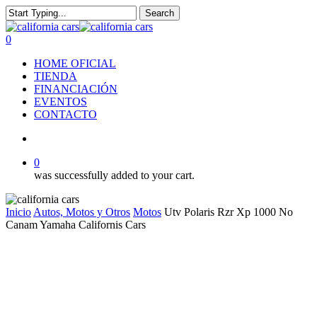
Skip
Search
to
Close
main
Search
search
0
content
Menu
HOME OFICIAL
TIENDA
FINANCIACIÓN
EVENTOS
CONTACTO
search
0
was successfully added to your cart.
Inicio
Autos, Motos y Otros
Motos
Utv Polaris Rzr Xp 1000 No
Canam Yamaha Californis Cars