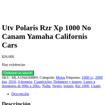
Utv Polaris Rzr Xp 1000 No
Canam Yamaha Californis
Cars
$
26.000
Hay existencias
Contactar un asesor!
SKU:
MLA1944308891
Categoría:
Motos
Etiquetas:
1000 cc
,
2000
km
,
2016
,
4 tiempos
,
Cuatriciclos
,
Delantero y trasero
,
Lunes a
domingos de 09hs a 20hs.
,
Nafta
,
Negro
,
polaris
,
Rzr 1000
,
Usado
Descripción
Descripción